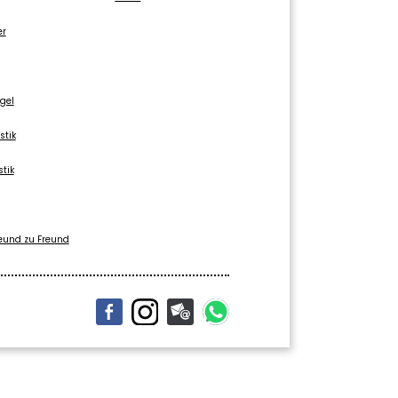
er
gel
stik
stik
eund zu Freund