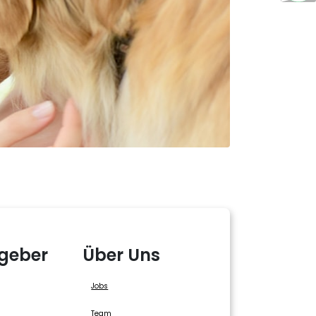
geber
Über Uns
Jobs
Team