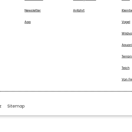
Newsletter
Anfahrt
Kleinti
App
Vogel
Wildvo
Aquari
Terrari
Teich
Von Fr
z
Sitemap