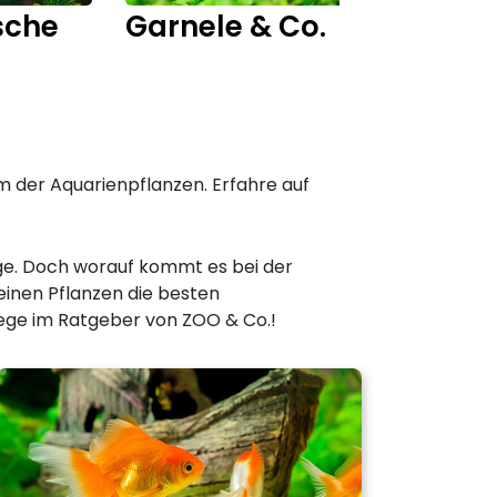
sche
Garnele & Co.
Fisch
 der Aquarienpflanzen. Erfahre auf
ege. Doch worauf kommt es bei der
einen Pflanzen die besten
lege im Ratgeber von ZOO & Co.!