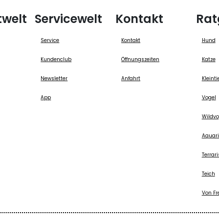
twelt
Servicewelt
Kontakt
Rat
Service
Kontakt
Hund
Kundenclub
Öffnungszeiten
Katze
Newsletter
Anfahrt
Kleinti
App
Vogel
Wildvo
Aquari
Terrari
Teich
Von Fr