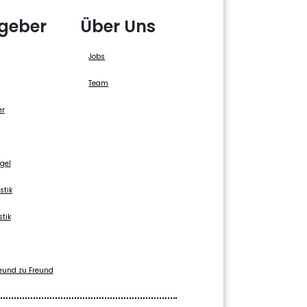
geber
Über Uns
Jobs
Team
er
gel
stik
stik
eund zu Freund