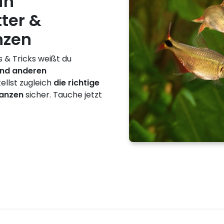
in
ter &
nzen
s & Tricks weißt du
und anderen
tellst zugleich
die richtige
lanzen
sicher. Tauche jetzt