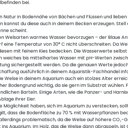
lbefinden bei.
ien Natur in Bodennähe von Bächen und Flüssen und lieben 
 kannst du diese auch in deinem Becken erzeugen. Stell
onne scheint.
en Welsarten warmes Wasser bevorzugen – der Blaue Ante
 darf eine Temperatur von 30° C nicht überschreiten. Da 
diesen mit feinem Kies bedecken. Die Wasserwerte selbst 
ein weiches bis mittelhartes Wasser mit pH-Werten zwisch
tung sichergestellt werden. Da die genauen Werte jedoch v
haffung ausführlich in deinem Aquaristik-Fachhandel inf
e Welse in deinem Aquarium auch ein stolzes Alter erreic
icher Bodengrund wichtig, da sie gern im Substrat wühlen.
dlichen Barteln. Einige Arten, wie die Panzer- und Harni
lage ihrer Eier.
ie Möglichkeit haben, sich im Aquarium zu verstecken, sol
gilt, dass die Bodenfläche zu 70 % mit Wasserpflanzen be
llerdings problematisch, da die Welse auf höhere CO₂-G
ns Aquarium. Im Holz, das die Welse dann abraspeln, ist C