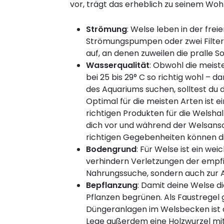
vor, trägt das erheblich zu seinem Woh
Strömung
: Welse leben in der fre
Strömungspumpen oder zwei Filtern
auf, an denen zuweilen die pralle S
Wasserqualität
: Obwohl die meist
bei 25 bis 29° C so richtig wohl –
des Aquariums suchen, solltest du 
Optimal für die meisten Arten ist 
richtigen Produkten für die Welshal
dich vor und während der Welsansc
richtigen Gegebenheiten können di
Bodengrund
: Für Welse ist ein we
verhindern Verletzungen der empfin
Nahrungssuche, sondern auch zur Ab
Bepflanzung
: Damit deine Welse d
Pflanzen begrünen. Als Faustregel 
Düngeranlagen im Welsbecken ist a
Lege außerdem eine Holzwurzel mit i