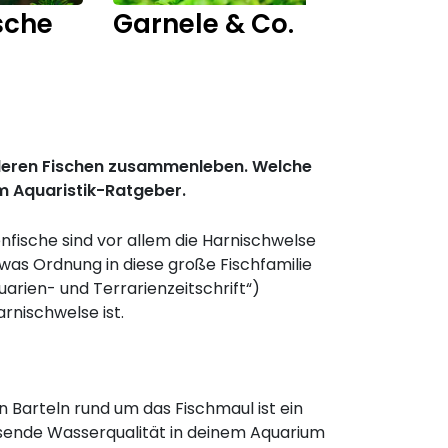
sche
Garnele & Co.
Fisch
anderen Fischen zusammenleben. Welche
em Aquaristik-Ratgeber.
enfische sind vor allem die Harnischwelse
twas Ordnung in diese große Fischfamilie
rien- und Terrarienzeitschrift“)
arnischwelse ist.
 Barteln rund um das Fischmaul ist ein
assende Wasserqualität in deinem Aquarium