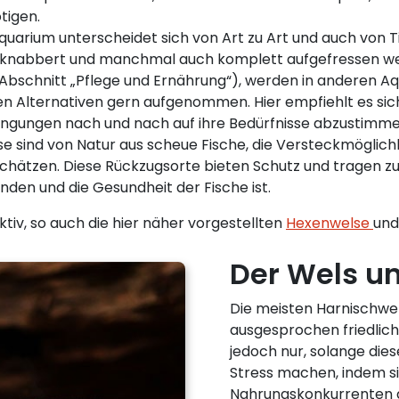
tigen.
uarium unterscheidet sich von Art zu Art und auch von T
geknabbert und manchmal auch komplett aufgefressen wer
schnitt „Pflege und Ernährung“), werden in anderen Aqu
en Alternativen gern aufgenommen. Hier empfiehlt es sic
ingungen nach und nach auf ihre Bedürfnisse abzustimme
se sind von Natur aus scheue Fische, die Versteckmöglich
chätzen. Diese Rückzugsorte bieten Schutz und tragen zu
nden und die Gesundheit der Fische ist.
tiv, so auch die hier näher vorgestellten
Hexenwelse
un
Der Wels u
Die meisten Harnischwel
ausgesprochen friedlich
jedoch nur, solange diese
Stress machen, indem si
Nahrungskonkurrenten ag